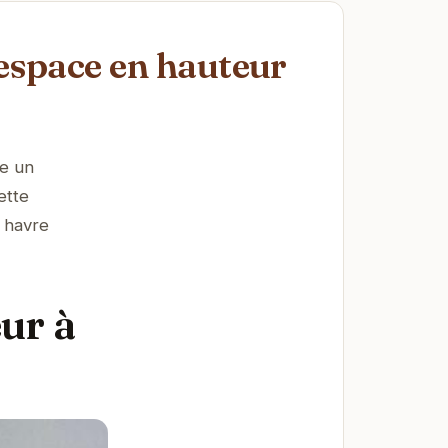
 espace en hauteur
re un
ette
 havre
ur à