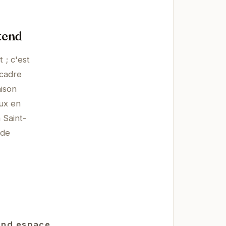
tend
 ; c'est
 cadre
aison
ux en
 Saint-
 de
rand espace