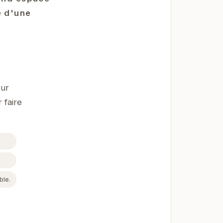
e d'une
our
 faire
ble.