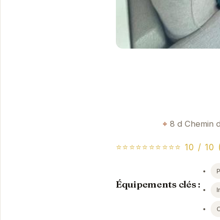
8 d Chemin d
⭐⭐⭐⭐⭐⭐⭐⭐⭐⭐ 10 / 10 (
Équipements clés :
I