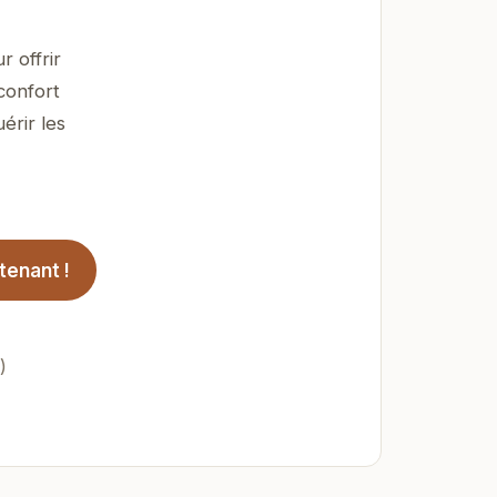
 offrir
confort
érir les
tenant !
)